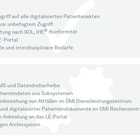
iff auf alle digitalisierten Patientenakten
vor unbefugtem Zugriff
®
-Konformität
itung nach KDL, IHE
E-Portal
e und interdisziplinäre Bedarfe
-DMS und Datendrehscheibe
atientendaten aus Subsystemen
Einbeziehung von Altfällen im DMI Dienstleistungszentrum
r und digitalisierter Patientendokumente im DMI Rechenzent
h Anbindung an das LE-Portal
igen Archivsystem