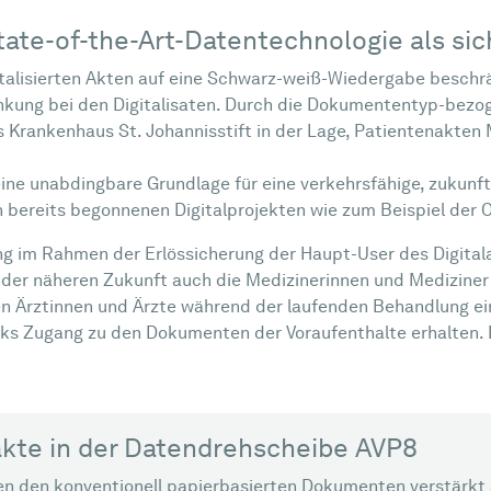
tate-of-the-Art-Datentechnologie als s
italisierten Akten auf eine Schwarz-weiß-Wiedergabe beschrä
ränkung bei den Digitalisaten. Durch die Dokumententyp-bezo
Krankenhaus St. Johannisstift in der Lage, Patientenakten
 eine unabdingbare Grundlage für eine verkehrsfähige, zukunf
n bereits begonnenen Digitalprojekten wie zum Beispiel der
ing im Rahmen der Erlössicherung der Haupt-User des Digital
der näheren Zukunft auch die Medizinerinnen und Mediziner 
en Ärztinnen und Ärzte während der laufenden Behandlung ei
ks Zugang zu den Dokumenten der Voraufenthalte erhalten. 
akte in der Datendrehscheibe AVP8
den konventionell papierbasierten Dokumenten verstärkt au