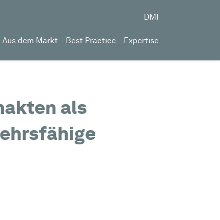
DMI
Aus dem Markt
Best Practice
Expertise
nakten als
kehrsfähige