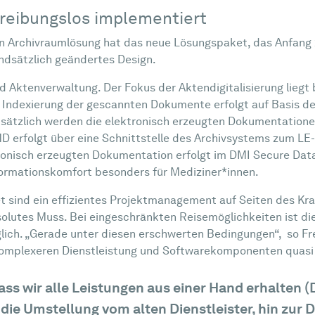
reibungslos implementiert
nen Archivraumlösung hat das neue Lösungspaket, das Anfang
undsätzlich geändertes Design.
Aktenverwaltung. Der Fokus der Aktendigitalisierung liegt 
Indexierung der gescannten Dokumente erfolgt auf Basis de
ätzlich werden die elektronisch erzeugten Dokumentationen 
rfolgt über eine Schnittstelle des Archivsystems zum LE-Po
nisch erzeugten Dokumentation erfolgt im DMI Secure Data 
ormationskomfort besonders für Mediziner*innen.
 sind ein effizientes Projektmanagement auf Seiten des K
solutes Muss. Bei eingeschränkten Reisemöglichkeiten ist die
glich. „Gerade unter diesen erschwerten Bedingungen“, so Fre
komplexeren Dienstleistung und Softwarekomponenten quasi ‚
ss wir alle Leistungen aus einer Hand erhalten (D
 die Umstellung vom alten Dienstleister, hin zur 