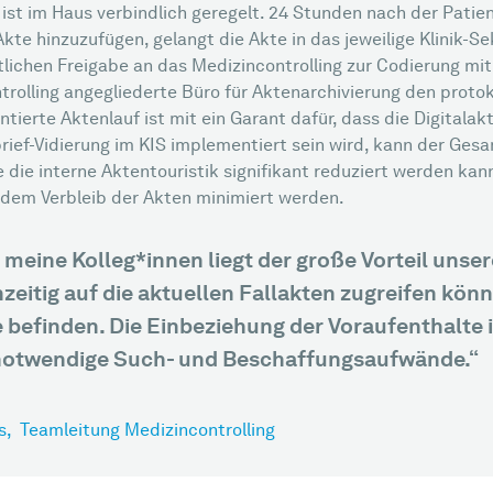
ist im Haus verbindlich geregelt. 24 Stunden nach der Patien
e hinzuzufügen, gelangt die Akte in das jeweilige Klinik-Sekr
rztlichen Freigabe an das Medizincontrolling zur Codierung 
rolling angegliederte Büro für Aktenarchivierung den protoko
tierte Aktenlauf ist mit ein Garant dafür, dass die Digitalak
brief-Vidierung im KIS implementiert sein wird, kann der Ge
ie interne Aktentouristik signifikant reduziert werden kann
dem Verbleib der Akten minimiert werden.
meine Kolleg*innen liegt der große Vorteil unsere
hzeitig auf die aktuellen Fallakten zugreifen kön
 befinden. Die Einbeziehung der Voraufenthalte i
notwendige Such- und Beschaffungsaufwände.“
s,
Teamleitung Medizincontrolling