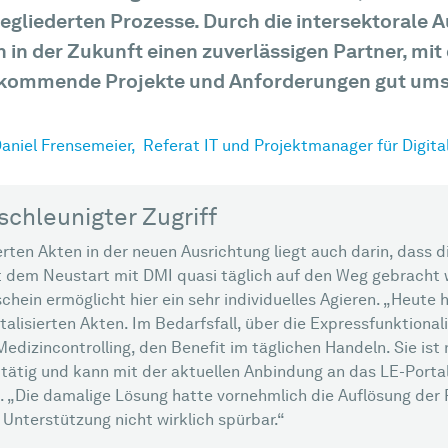
gliederten Prozesse. Durch die intersektorale A
h in der Zukunft einen zuverlässigen Partner, mi
kommende Projekte und Anforderungen gut umse
aniel Frensemeier,
Referat IT und Projektmanager für Digita
schleunigter Zugriff
isierten Akten in der neuen Ausrichtung liegt auch darin, dass
t dem Neustart mit DMI quasi täglich auf den Weg gebracht 
chein ermöglicht hier ein sehr individuelles Agieren. „Heute 
talisierten Akten. Im Bedarfsfall, über die Expressfunktional
dizincontrolling, den Benefit im täglichen Handeln. Sie ist
 tätig und kann mit der aktuellen Anbindung an das LE-Portal
„Die damalige Lösung hatte vornehmlich die Auflösung der Ra
 Unterstützung nicht wirklich spürbar.“