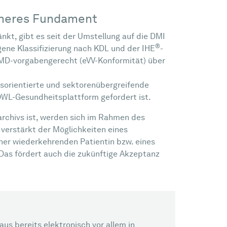
icheres Fundament
nkt, gibt es seit der Umstellung auf die DMI
®
gene Klassifizierung nach KDL und der IHE
-
 MD-vorgabengerecht (eVV-Konformität) über
tsorientierte und sektorenübergreifende
 OWL-Gesundheitsplattform gefordert ist.
archivs ist, werden sich im Rahmen des
verstärkt der Möglichkeiten eines
ner wiederkehrenden Patientin bzw. eines
Das fördert auch die zukünftige Akzeptanz
s bereits elektronisch vor allem in