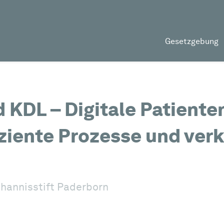
Gesetzgebung
KDL – Digitale Patiente
iziente Prozesse und ver
hannisstift Paderborn