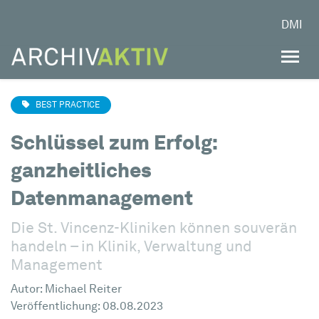
DMI
BEST PRACTICE
Schlüssel zum Erfolg:
ganzheitliches
Datenmanagement
Die St. Vincenz-Kliniken können souverän
handeln – in Klinik, Verwaltung und
Management
Autor:
Michael Reiter
Veröffentlichung: 08.08.2023